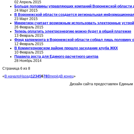
02 Апрель 2015
Больше половины управляющих компаний Воронежской области до
24 Март 2015
В Воронежской области создается региональная информационна
23 Март 2015
Минрегион считает возможным использовать электронные устро
26 Февраль 2015
Теперь оплатить электроэнергию можно будет в общей платежке
13 Февраль 2015
Фонд капремонта в Воронежской области собрал лишь половину 
12 Февраль 2015
В Коминтерновском районе прошло заседание клуба ЖКХ
10 Февраль 2015
Правила роста для Единого расчетного центра
28 Ноябрь 2014
Страница 6 из 8
«
В начало
Назад
1
2
3
4
5
6
7
8
Вперёд
В конец
»
Дизайн сайта предоставлен Единым 