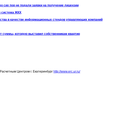
 сих пор не подали заявки на получение лицензии
я система ЖКХ
йства в качестве информационных стендов управляющих компаний
от суммы, которую выставил собственникам квартир
Расчетным Центром г. Екатеринбург
http://www.erc.ur.ru/