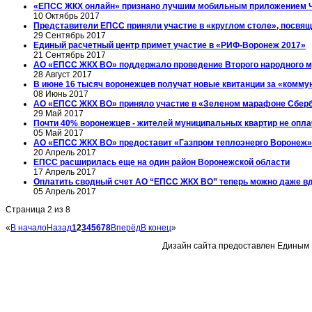
«ЕПСС ЖКХ онлайн» признано лучшим мобильным приложением 
10 Октябрь 2017
Представители ЕПСС приняли участие в «круглом столе», посвящ
29 Сентябрь 2017
Единый расчетный центр примет участие в «РИФ-Воронеж 2017»
21 Сентябрь 2017
АО «ЕПСС ЖКХ ВО» поддержало проведение Второго народного 
28 Август 2017
В июне 16 тысяч воронежцев получат новые квитанции за «комму
08 Июнь 2017
АО «ЕПСС ЖКХ ВО» приняло участие в «Зеленом марафоне Сбер
29 Май 2017
Почти 40% воронежцев - жителей муниципальных квартир не опл
05 Май 2017
АО «ЕПСС ЖКХ ВО» предоставит «Газпром теплоэнерго Вороне
20 Апрель 2017
ЕПСС расширилась еще на один район Воронежской области
17 Апрель 2017
Оплатить сводный счет АО “ЕПСС ЖКХ ВО” теперь можно даже в
05 Апрель 2017
Страница 2 из 8
«
В начало
Назад
1
2
3
4
5
6
7
8
Вперёд
В конец
»
Дизайн сайта предоставлен Единым 