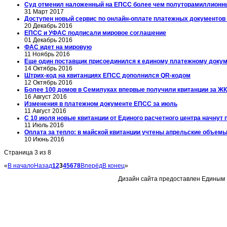
Суд отменил наложенный на ЕПСС более чем полуторамиллион
31 Март 2017
Доступен новый сервис по онлайн-оплате платежных документов 
20 Декабрь 2016
ЕПСС и УФАС подписали мировое соглашение
01 Декабрь 2016
ФАС идет на мировую
11 Ноябрь 2016
Еще один поставщик присоединился к единому платежному доку
14 Октябрь 2016
Штрих-код на квитанциях ЕПСС дополнился QR-кодом
12 Октябрь 2016
Более 100 домов в Семилуках впервые получили квитанции за Ж
16 Август 2016
Изменения в платежном документе ЕПСС за июль
11 Август 2016
С 10 июля новые квитанции от Единого расчетного центра начнут 
11 Июль 2016
Оплата за тепло: в майской квитанции учтены апрельские объем
10 Июнь 2016
Страница 3 из 8
«
В начало
Назад
1
2
3
4
5
6
7
8
Вперёд
В конец
»
Дизайн сайта предоставлен Единым 