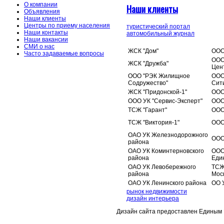
О компании
Наши клиенты
Объявления
Наши клиенты
Центры по приему населения
туристический портал
Наши контакты
автомобильный журнал
Наши вакансии
СМИ о нас
ЖСК "Дом"
ООО
Часто задаваемые вопросы
ООО
ЖСК "Дружба"
Цен
ООО "РЭК Жилищное
ООО
Содружество"
Сит
ЖСК "Придонской-1"
ООО
ООО УК "Сервис-Эксперт"
ООО
ТСЖ "Гарант"
ООО
ТСЖ "Виктория-1"
ООО
ОАО УК Железнодорожного
ООО
района
ОАО УК Коминтерновского
ООО
района
Еди
ОАО УК Левобережного
ТСЖ
района
Мос
ОАО УК Ленинского района
ОО 
рынок недвижимости
дизайн интерьера
Дизайн сайта предоставлен Единым 