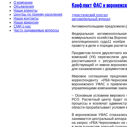
О компании
Конфликт ФАС и воронежск
Объявления
Наши клиенты
Центры по приему населения
туристический портал
Наши контакты
автомобильный журнал
Наши вакансии
Антимонопольщики предложили р
СМИ о нас
Часто задаваемые вопросы
Федеральная антимонопольна
коммунального хозяйства Вороне
апелляционного суда11 ноября.
правоту в деле о порядке расчет
Предметом почти двухлетнего к
компаний (УК) перечисляли де
рассчитывался с ресурсоснаб
действующий от имени воронежск
для ознакомления с документом в
Мировое соглашение предложи
корреспонденту «РБК-Чернозе
воронежского УФАС о привлечен
управляющими компаниями зако
– Основным условием мирового 
РСО. Расчетный центр будет го
процессы и исключат админист
области прорабатывает условия 
В воронежском УФАС отказались
занимается центральный аппарат
на запрос «РБК-Черноземья» не 
в деле в качестве третьей сторо