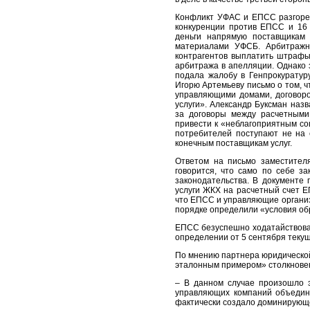
Конфликт УФАС и ЕПСС разгорел
конкуренции против ЕПСС и 16 
деньги напрямую поставщикам 
материалами УФСБ. Арбитражн
контрагентов выплатить штраф
арбитража в апелляции. Однако
подала жалобу в Генпрокуратур
Игорю Артемьеву письмо о том, 
управляющими домами, договоро
услуги». Александр Буксман наз
за договоры между расчетными
привести к «неблагоприятным со
потребителей поступают не на 
конечным поставщикам услуг.
Ответом на письмо заместителя
говорится, что само по себе з
законодательства. В документе
услуги ЖКХ на расчетный счет 
что ЕПСС и управляющие организ
порядке определили «условия об
ЕПСС безуспешно ходатайствовал
определении от 5 сентября теку
По мнению партнера юридическо
эталонным примером» столкновен
– В данном случае произошло 
управляющих компаний объедини
фактически создало доминирующег