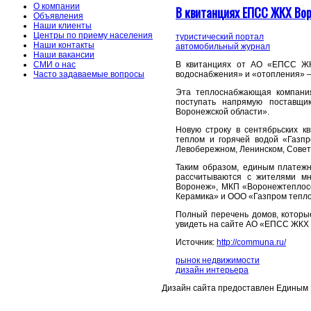
О компании
В квитанциях ЕПСС ЖКХ Вор
Объявления
Наши клиенты
Центры по приему населения
туристический портал
Наши контакты
автомобильный журнал
Наши вакансии
В квитанциях от АО «ЕПСС ЖКХ
СМИ о нас
водоснабжения» и «отопления» 
Часто задаваемые вопросы
Эта теплоснабжающая компани
поступать напрямую поставщи
Воронежской области».
Новую строку в сентябрьских к
теплом и горячей водой «Газпр
Левобережном, Ленинском, Совет
Таким образом, единым платеж
рассчитываются с жителями м
Воронеж», МКП «Воронежтеплос
Керамика» и ООО «Газпром тепло
Полный перечень домов, которы
увидеть на сайте АО «ЕПСС ЖКХ В
Источник:
http://communa.ru/
рынок недвижимости
дизайн интерьера
Дизайн сайта предоставлен Единым 