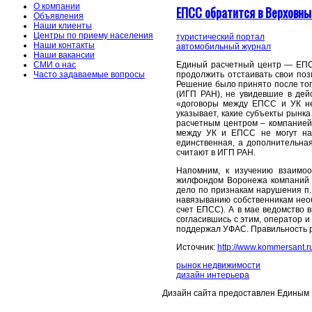
О компании
ЕПСС обратится в Верховны
Объявления
Наши клиенты
Центры по приему населения
туристический портал
Наши контакты
автомобильный журнал
Наши вакансии
Единый расчетный центр — ЕПС
СМИ о нас
продолжить отстаивать свои по
Часто задаваемые вопросы
Решение было принято после тог
(ИГП РАН), не увидевшие в дей
«договоры между ЕПСС и УК не
указывает, какие субъекты рын
расчетным центром – компанией,
между УК и ЕПСС не могут нав
единственная, а дополнительная
считают в ИГП РАН.
Напомним, к изучению взаимо
жилфондом Воронежа компаний 
дело по признакам нарушения п. 
навязыванию собственникам необ
счет ЕПСС). А в мае ведомство
согласившись с этим, оператор 
поддержал УФАС. Правильность ре
Источник:
http://www.kommersant.
рынок недвижимости
дизайн интерьера
Дизайн сайта предоставлен Единым 