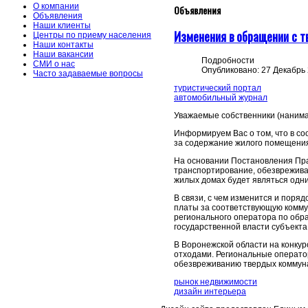
О компании
Объявления
Объявления
Наши клиенты
Изменения в обращении с 
Центры по приему населения
Наши контакты
Наши вакансии
Подробности
СМИ о нас
Опубликовано: 27 Декабрь
Часто задаваемые вопросы
туристический портал
автомобильный журнал
Уважаемые собственники (нанима
Информируем Вас о том, что в со
за содержание жилого помещения 
На основании Постановления Пра
транспортирование, обезврежива
жилых домах будет являться одни
В связи, с чем изменится и поря
платы за соответствующую коммун
регионального оператора по обр
государственной власти субъекта
В Воронежской области на конк
отходами. Региональные оператор
обезвреживанию твердых коммун
рынок недвижимости
дизайн интерьера