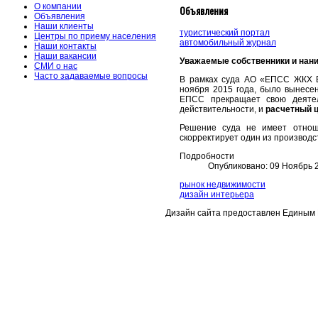
О компании
Объявления
Объявления
Наши клиенты
туристический портал
Центры по приему населения
автомобильный журнал
Наши контакты
Наши вакансии
Уважаемые собственники и нан
СМИ о нас
Часто задаваемые вопросы
В рамках суда АО «ЕПСС ЖКХ В
ноября 2015 года, было вынесе
ЕПСС прекращает свою деятел
действительности, и
расчетный 
Решение суда не имеет отнош
скорректирует один из производс
Подробности
Опубликовано: 09 Ноябрь 
рынок недвижимости
дизайн интерьера
Дизайн сайта предоставлен Единым 